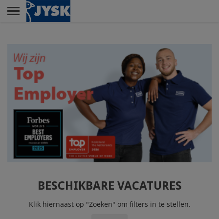
Skip
to
main
Menu
content
RETAIL
DISTRIBUTIECENTRUM
LELYSTAD
CUSTOMER SERVICE
CENTER
BESCHIKBARE VACATURES
Klik hiernaast op "Zoeken" om filters in te stellen.
HOOFDKANTOOR