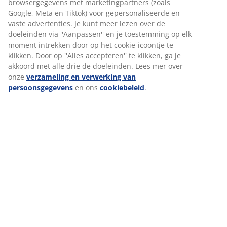
browsergegevens met marketingpartners (zoals
Locatie:
Waalwijk
Google, Meta en Tiktok) voor gepersonaliseerde en
Werkgebied:
Retail
vaste advertenties. Je kunt meer lezen over de
Soort dienstverband:
Baan
doeleinden via ''Aanpassen'' en je toestemming op elk
moment intrekken door op het cookie-icoontje te
Verkoopmedewerker met ambitie
klikken. Door op ''Alles accepteren'' te klikken, ga je
Locatie:
Waalwijk
akkoord met alle drie de doeleinden. Lees mer over
Werkgebied:
Retail
onze
verzameling en verwerking van
Soort dienstverband:
Baan
persoonsgegevens
en ons
cookiebeleid
.
Verkoopmedewerker met ambitie
Locatie:
Utrecht
Werkgebied:
Retail
Soort dienstverband:
Baan
Bijbaan Verkoopmedewerker
Locatie:
Utrecht
Werkgebied:
Retail
Soort dienstverband:
Bijbaan
Bijbaan Verkoopmedewerker
Locatie:
Doetinchem