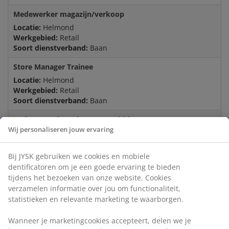
Medewerker magazijn/verkoop
Locatie:
Helmond
Werkgebied:
Retail
Soort dienstverband:
Baan
Store Manager Trainee
Locatie:
Helmond
Werkgebied:
Retail
Soort dienstverband:
Baan
Verkoopmedewerker met ambitie
Wij personaliseren jouw ervaring
Locatie:
Spijkenisse
Werkgebied:
Retail
Soort dienstverband:
Baan
Bij JYSK gebruiken we cookies en mobiele
dentificatoren om je een goede ervaring te bieden
Logistiek Medewerker Retail
tijdens het bezoeken van onze website. Cookies
Locatie:
Spijkenisse
verzamelen informatie over jou om functionaliteit,
Werkgebied:
Retail
statistieken en relevante marketing te waarborgen.
Soort dienstverband:
Baan
Wanneer je marketingcookies accepteert, delen we je
Store Manager Trainee