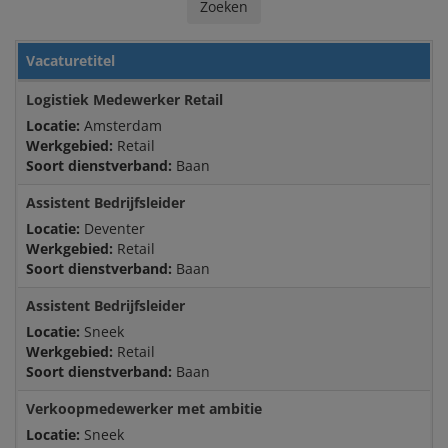
Zoeken
JYSK ALS WERKGEVER
Vacaturetitel
Logistiek Medewerker Retail
Locatie:
Amsterdam
Werkgebied:
Retail
BEKIJK ONZE VACATURES
Soort dienstverband:
Baan
Assistent Bedrijfsleider
Locatie:
Deventer
Werkgebied:
Retail
Soort dienstverband:
Baan
Assistent Bedrijfsleider
Locatie:
Sneek
Werkgebied:
Retail
Soort dienstverband:
Baan
Verkoopmedewerker met ambitie
Locatie:
Sneek