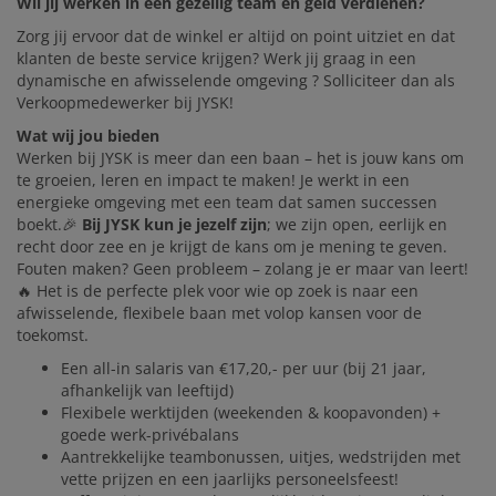
Wil jij werken in een gezellig team en geld verdienen?
Zorg jij ervoor dat de winkel er altijd on point uitziet en dat
JYSK ALS WERKGEVER
klanten de beste service krijgen? Werk jij graag in een
dynamische en afwisselende omgeving ? Solliciteer dan als
Verkoopmedewerker bij JYSK!
Wat wij jou bieden
Werken bij JYSK is meer dan een baan – het is jouw kans om
te groeien, leren en impact te maken! Je werkt in een
energieke omgeving met een team dat samen successen
boekt.🎉
Bij JYSK kun je jezelf zijn
; we zijn open, eerlijk en
recht door zee en je krijgt de kans om je mening te geven.
Fouten maken? Geen probleem – zolang je er maar van leert!
🔥 Het is de perfecte plek voor wie op zoek is naar een
afwisselende, flexibele baan met volop kansen voor de
toekomst.
Een all-in salaris van €17,20,- per uur (bij 21 jaar,
afhankelijk van leeftijd)
Flexibele werktijden (weekenden & koopavonden) +
goede werk-privébalans
Aantrekkelijke teambonussen, uitjes, wedstrijden met
vette prijzen en een jaarlijks personeelsfeest!