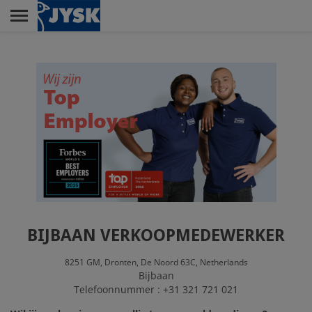
Skip
to
main
Menu
content
RETAIL
DISTRIBUTIECENTRUM
LELYSTAD
CUSTOMER SERVICE
CENTER
BIJBAAN VERKOOPMEDEWERKER
8251 GM,
Dronten,
De Noord 63C,
Netherlands
Bijbaan
HOOFDKANTOOR
Telefoonnummer : +31 321 721 021