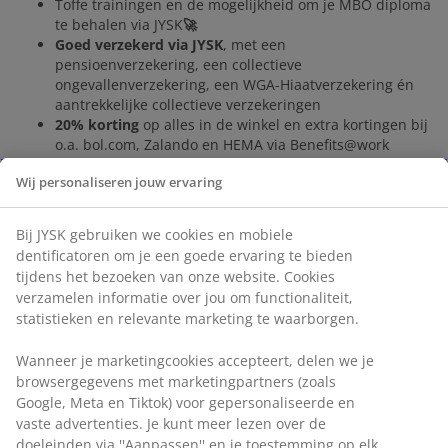
Toffe trainingen en de mogelijkheid om je MBO diploma
te behalen via JYSK
🚀
Goed verzekerd via JYSK
, met een
pensioenverzekering, een collectieve
ongevallenverzekering, een WGA-Hiaatverzekering én
aantrekkelijke collectieve verzekeringen
20% korting
op alles in de winkel en extra kortingen bij
o.a. bol.com, Zalando en HEMA via Benefits@work
Wat ga je doen?
Wij personaliseren jouw ervaring
Elke dag een nieuwe uitdaging
: Geen dag is hetzelfde!
Jij speelt een belangrijke rol in het runnen van het de
Bij JYSK gebruiken we cookies en mobiele
winkel.
dentificatoren om je een goede ervaring te bieden
Klanten blij maken:
Jij zorgt voor een geweldige
tijdens het bezoeken van onze website. Cookies
winkelervaring. Van het adviseren van klanten tot
verzamelen informatie over jou om functionaliteit,
ervoor zorgen dat ze met een glimlach de winkel
statistieken en relevante marketing te waarborgen.
uitlopen. 😁
Teamwork en good vibes
: Samen lachen en successen
Wanneer je marketingcookies accepteert, delen we je
vieren. Jullie zorgen voor de beste verkoopresultaten! 🎉
browsergegevens met marketingpartners (zoals
Bijdragen aan innovatie en fun:
We zijn altijd up-to-
Google, Meta en Tiktok) voor gepersonaliseerde en
date met nieuwe technologie en systemen om de klant
vaste advertenties. Je kunt meer lezen over de
nog beter te helpen. Jij leert snel, komt met ideeën. 🚀
doeleinden via ''Aanpassen'' en je toestemming op elk