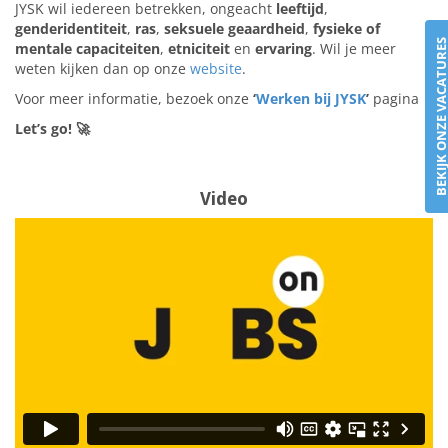
JYSK wil iedereen betrekken, ongeacht
leeftijd
,
genderidentiteit
,
ras
,
seksuele geaardheid
,
fysieke of
BEKIJK ONZE VACATU
mentale capaciteiten
,
etniciteit
en
ervaring
. Wil je meer
weten kijken dan op onze
website
.
Voor meer informatie, bezoek onze
‘
Werken bij JYSK
’
pagina
Let’s go!
🚀
Video