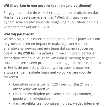
Wil jij werken in een gezellig team en geld verdienen?
JYSK ALS WERKGEVER
Zorg jij ervoor dat de winkel er altijd on point uitziet en dat
klanten de beste service krijgen? Werk jij graag in een
dynamische en afwisselende omgeving ? Solliciteer dan als
Verkoopmedewerker bij JYSK!
Wat wij jou bieden
Werken bij JYSK is meer dan een baan – het is jouw kans om
te groeien, leren en impact te maken! Je werkt in een
energieke omgeving met een team dat samen successen
boekt.🎉
Bij JYSK kun je jezelf zijn
; we zijn open, eerlijk en
recht door zee en je krijgt de kans om je mening te geven.
Fouten maken? Geen probleem – zolang je er maar van leert!
🔥 Het is de perfecte plek voor wie op zoek is naar een
afwisselende, flexibele baan met volop kansen voor de
toekomst.
Een all-in salaris van €17,20,- per uur (bij 21 jaar,
afhankelijk van leeftijd)
Flexibele werktijden (weekenden & koopavonden) +
goede werk-privébalans
Aantrekkelijke teambonussen, uitjes, wedstrijden met