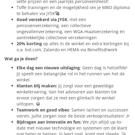
vette prijzen en een jaarlijks personeelsfeest!
Toffe trainingen en de mogelijkheid om je MBO diploma
te behalen via JYSK
🚀
Goed verzekerd via JYSK
, met een
pensioenverzekering, een collectieve
ongevallenverzekering, een WGA-Hiaatverzekering én
aantrekkelijke collectieve verzekeringen
20% korting
op alles in de winkel en extra kortingen bij
o.a. bol.com, Zalando en HEMA via Benefits@work
Wat ga je doen?
Elke dag een nieuwe uitdaging
: Geen dag is hetzelfde!
Jij speelt een belangrijke rol in het runnen van het de
winkel.
Klanten blij maken:
Jij zorgt voor een geweldige
winkelervaring. Van het adviseren van klanten tot
ervoor zorgen dat ze met een glimlach de winkel
uitlopen. 😁
Teamwork en good vibes
: Samen lachen en successen
vieren. Jullie zorgen voor de beste verkoopresultaten! 🎉
Bijdragen aan innovatie en fun:
We zijn altijd up-to-
date met nieuwe technologie en systemen om de klant
nog beter te helpen. Jij leert snel, komt met ideeën. 🚀