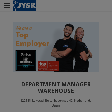
Skip
to
main
Menu
content
RETAIL
DISTRIBUTIECENTRUM
LELYSTAD
CUSTOMER SERVICE
CENTER
DEPARTMENT MANAGER
WAREHOUSE
8221 RJ,
Lelystad,
Buitenhavenweg 42,
Netherlands
HOOFDKANTOOR
Baan