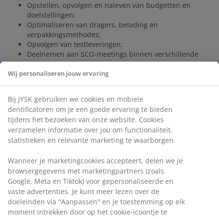
Opstellen, opvolgen en naleven van budgetten en
doelstellingen;
Optimaliseren van dragers, belading en
verpakkingsmethodes;
Opvolgen van testleveringen;
Deelnemen aan SCO-meetings binnen verschillende
DC’s;
Borgen dat relevante informatie beschikbaar is voor
Wij personaliseren jouw ervaring
Team Leaders en operationele medewerkers;
Faciliteren van een goede tweerichtingscommunicatie
Bij JYSK gebruiken we cookies en mobiele
tussen DC en JYSK Management;
dentificatoren om je een goede ervaring te bieden
Aansturen, plannen, motiveren, evalueren en
tijdens het bezoeken van onze website. Cookies
ontwikkelen van het team.
verzamelen informatie over jou om functionaliteit,
We zoeken een daadkrachtige leider die overzicht houdt,
statistieken en relevante marketing te waarborgen.
verantwoordelijkheid neemt en mensen weet te verbinden.
Daarnaast breng je mee:
Wanneer je marketingcookies accepteert, delen we je
browsergegevens met marketingpartners (zoals
Ervaring in operationeel management binnen logistiek
Google, Meta en Tiktok) voor gepersonaliseerde en
of een distributiecentrum;
Sterke leiderschapsvaardigheden en ervaring met het
vaste advertenties. Je kunt meer lezen over de
aansturen van teams;
doeleinden via ''Aanpassen'' en je toestemming op elk
Analytisch vermogen en kostenbewustzijn;
moment intrekken door op het cookie-icoontje te