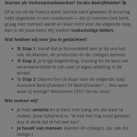
Starten als Verkoopmedewerker? Straks Bedrijfsleider! 🚀
JYSK ALS WERKGEVER
Of je nu uit de horeca komt, barista bent geweest of ervaring
hebt opgedaan in een restaurant — als jij commercieel bent,
graag met mensen werkt en klaar bent voor de volgende stap,
dan is dit jouw kans! Wij zoeken
toekomstige leiders
.
Wat hebben wij voor jou in gedachten?
🛠️
Stap 1
: Vanaf dat je binnenkomt leer je bij ons het
vak, de klanten, de producten én de collega’s kennen.
🧭
Stap 2
: Je krijgt begeleiding, training én de kans om
verantwoordelijk te zijn voor je eigen afdeling in de
winkel.
🚀
Stap 3
: Daarna ben je klaar voor de volgende stap.
Assistant Bedrijfsleider? Of Bedrijfsleider? … Wie weet
waar jij eindigt? (Misschien CEO? Verras ons!)
Wie zoeken wij?
Je hebt
ambitie
en je bent niet bang om die waar te
maken. Jouw lijfspreuk is; "Ik heb het nog nooit gedaan,
dus ik denk dat ik het wel kan".
Je houdt van
mensen
: klanten én collega’s. (Ja, ook die
lastige.)