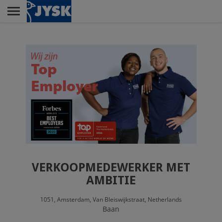
Skip
to
main
Menu
content
RETAIL
DISTRIBUTIECENTRUM
LELYSTAD
CUSTOMER SERVICE
CENTER
VERKOOPMEDEWERKER MET
AMBITIE
1051,
Amsterdam,
Van Bleiswijkstraat,
Netherlands
HOOFDKANTOOR
Baan