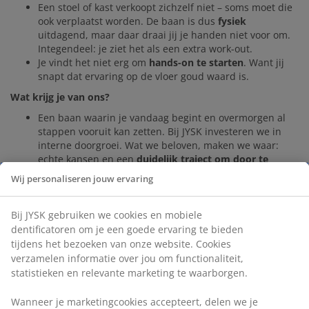
Een stoel of kast verkoopt zichzelf niet – soms moet die
ook verplaatst worden. De baan is dus
fysiek
uitdagend, maar daar draai jij je handen niet voor om.
Integendeel: je ziet het als een extra work-out.
Je vindt het niet erg om
hands-on te starten
. Want jij
snapt dat ervaring op de vloer goud waard is.
Wat krijg je van ons?
Een baan waarin je vandaag begint en overmorgen al
stappen vooruit kan zetten. Bij JYSK investeren we in
interne doorgroei. Wat we beloven, maken we waar:
echte kansen en een
duidelijk traject om door te
groeien
.
Wij personaliseren jouw ervaring
Een hecht
team
, leuke collega’s en een informele sfeer
(en ja, ook budgetten voor leuke teamuitstapjes,
wedstrijden met vette prijzen zoals bijvoorbeeld een
Bij JYSK gebruiken we cookies en mobiele
citytrip ✈️🌍 én een knaller van een jaarlijks
dentificatoren om je een goede ervaring te bieden
personeelsfeest).
tijdens het bezoeken van onze website. Cookies
Een werkgever die gecertificeerd is als
Top Employer
.
verzamelen informatie over jou om functionaliteit,
En Top Employer word je niet zomaar… Het betekent dat
statistieken en relevante marketing te waarborgen.
een onafhankelijke organisatie heeft onderzocht hoe
goed we voor onze medewerkers zorgen (o.a. op het
Wanneer je marketingcookies accepteert, delen we je