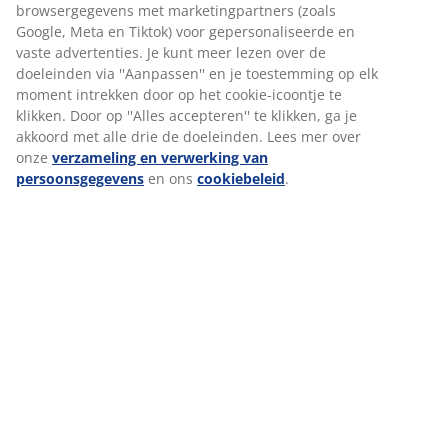
gebied van arbeidsvoorwaarden, werkplezier, welzijn
browsergegevens met marketingpartners (zoals
en groeikansen).
Google, Meta en Tiktok) voor gepersonaliseerde en
vaste advertenties. Je kunt meer lezen over de
Verder bieden we:
doeleinden via ''Aanpassen'' en je toestemming op elk
Een bruto startsalaris tussen de
€2.310,- en €2.600,-
per
moment intrekken door op het cookie-icoontje te
maand💸
klikken. Door op ''Alles accepteren'' te klikken, ga je
Aantrekkelijke bonussen tot wel
€800,- per jaar
💰
akkoord met alle drie de doeleinden. Lees mer over
Flexibele roosters: we werken minimaal een dag in het
onze
verzameling en verwerking van
weekend en daarnaast wanneer het jouw het beste
persoonsgegevens
en ons
cookiebeleid
.
uitkomt (evt. koopavonden) we zorgen samen voor een
goede werk-privébalans
Reiskostenvergoeding
vanaf 10 km woon/werk 🚗
Goed verzekerd via JYSK
, met een
pensioenverzekering, een collectieve
ongevallenverzekering, een WGA-Hiaatverzekering én
aantrekkelijke collectieve verzekeringen
25 vakantiedagen
en een
fietsleaseplan.
🚴‍♀️
20%
personeelskorting
bij JYSK, Bolia en Sofacompany
en extra kortingen bij o.a. bol.com, Zalando en HEMA
via Benefits@work
Klaar om het verschil te maken? Solliciteer nu!
Privacyverklaring